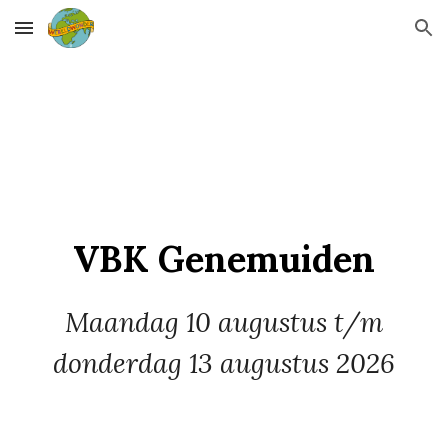
Skip to main content
Skip to navigation
VBK
Genemuiden
Maandag
1
0
augustus t/m
donderdag
13
augustus 202
6